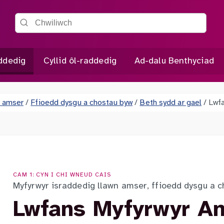
Chwiliwch y wefan
addedig
Cyllid ôl-raddedig
Ad-dalu Benthyciad
n amser
/
Ffioedd dysgu a chostau byw
/
Beth sydd ar gael
/
Lwfa
CAM 1: CYN I CHI WNEUD CAIS
Myfyrwyr israddedig llawn amser, ffioedd dysgu a 
Lwfans Myfyrwyr An