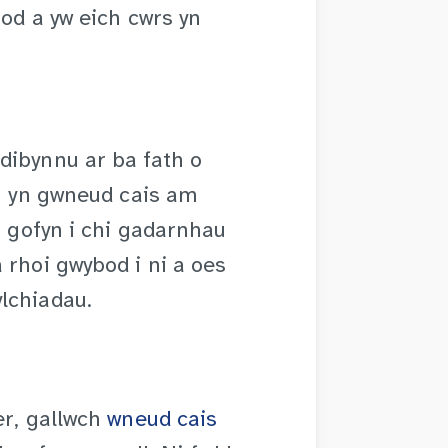
fod a yw eich cwrs yn
dibynnu ar ba fath o
ch yn gwneud cais am
n gofyn i chi gadarnhau
 rhoi gwybod i ni a oes
lchiadau.
er, gallwch
wneud cais