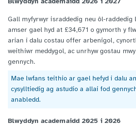
Blwyddyn academaidd 2026 i 2027
Gall myfyrwyr israddedig neu ôl-raddedig
amser gael hyd at £34,671 o gymorth y flwy
arian i dalu costau offer arbenigol, cynor
weithiwr meddygol, ac unrhyw gostau mwy c
gennych.
Mae lwfans teithio ar gael hefyd i dalu 
cysylltiedig ag astudio a allai fod genny
anabledd.
Blwyddyn academaidd 2025 i 2026