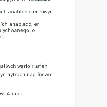
ich anabledd, er mwyn
 â’ch anabledd, er
au ychwanegol o
n.
gallwch wario’r arian
 yn hytrach nag incwm
wyr Anabl.