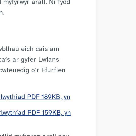
d myfyrwyr arall. Ni fydd
n.
wblhau eich cais am
cais ar gyfer Lwfans
cwteuedig o’r Ffurflen
rlwythiad PDF 189KB, yn
rlwythiad PDF 159KB, yn