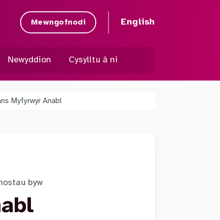
English
Mewngofnodi
Newyddion
Cysylltu â ni
ns Myfyrwyr Anabl
chostau byw
abl