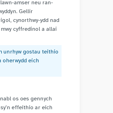
 llawn-amser neu ran-
yddyn. Gellir
nigol, cynorthwy-ydd nad
mwy cyffredinol a allai
am unrhyw gostau teithio
ch oherwydd eich
Anabl os oes gennych
y’n effeithio ar eich