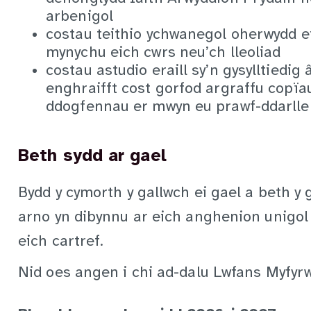
arbenigol
costau teithio ychwanegol oherwydd e
mynychu eich cwrs neu’ch lleoliad
costau astudio eraill sy’n gysylltiedig
enghraifft cost gorfod argraffu copï
ddogfennau er mwyn eu prawf-ddarlle
Beth sydd ar gael
Bydd y cymorth y gallwch ei gael a beth y 
arno yn dibynnu ar eich anghenion unigol
eich cartref.
Nid oes angen i chi ad-dalu Lwfans Myfyr