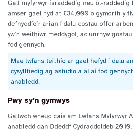
Gall myfyrwyr israddedig neu ôl-raddedig
amser gael hyd at £34,000 o gymorth y flw
defnyddio’r arian i dalu costau offer arbe
yw’n weithiwr meddygol, ac unrhyw gostau 
fod gennych.
Mae lwfans teithio ar gael hefyd i dalu 
cysylltiedig ag astudio a allai fod genny
anabledd.
Pwy sy’n gymwys
Gallwch wneud cais am Lwfans Myfyrwyr 
anabledd dan Ddeddf Cydraddoldeb 2010, s