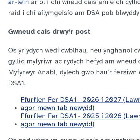
ar-lein
ar ôl i chi wneud cais am eich cylli
raid i chi ailymgeisio am DSA pob blwyddy
Gwneud cais drwy’r post
Os yr ydych wedi cwblhau, neu ynghanol c
gyllid myfyriwr ac rydych hefyd am wneud 
Myfyrwyr Anabl, dylech gwblhau’r fersiwn 
DSA1.
Ffurflen Fer DSA1 - 2026 i 2027 (Law
agor mewn tab newydd)
Ffurflen Fer DSA1 - 2025 i 2026 (Law
agor mewn tab newydd)