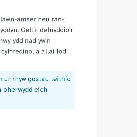
 llawn-amser neu ran-
ddyn. Gellir defnyddio’r
thwy-ydd nad yw’n
yffredinol a allai fod
am unrhyw gostau teithio
ch oherwydd eich