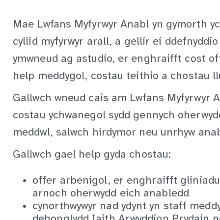
Mae Lwfans Myfyrwyr Anabl yn gymorth yc
cyllid myfyrwyr arall, a gellir ei ddefnyddi
ymwneud ag astudio, er enghraifft cost of
help meddygol, costau teithio a chostau l
Gallwch wneud cais am Lwfans Myfyrwyr Ana
costau ychwanegol sydd gennych oherwyd
meddwl, salwch hirdymor neu unrhyw anab
Gallwch gael help gyda chostau:
offer arbenigol, er enghraifft gliniad
arnoch oherwydd eich anabledd
cynorthwywyr nad ydynt yn staff meddy
dehonglydd Iaith Arwyddion Prydain 