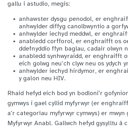
gallu i astudio, megis:
anhawster dysgu penodol, er enghraif
anhwylder diffyg canolbwyntio a gorf
anhwylder iechyd meddwl, er enghraiff
anabledd corfforol, er enghraifft os oe
ddefnyddio ffyn baglau, cadair olwyn 
anabledd synhwyraidd, er enghraifft 
eich golwg neu’ch clyw neu os ydych y
anhwylder iechyd hirdymor, er enghraif
y galon neu HIV.
Rhaid hefyd eich bod yn bodloni’r gofynio
gymwys i gael cyllid myfyrwyr (er enghraiff
a’r categorïau myfyrwyr cymwys) er mwyn
Myfyrwyr Anabl. Gallwch hefyd gysylltu â 