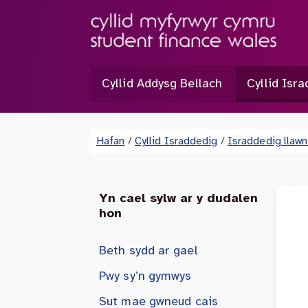
Cyllid Addysg Bellach
Cyllid Isr
Hafan
/
Cyllid Israddedig
/
Israddedig llaw
Yn cael sylw ar y dudalen
hon
Beth sydd ar gael
Pwy sy’n gymwys
Sut mae gwneud cais