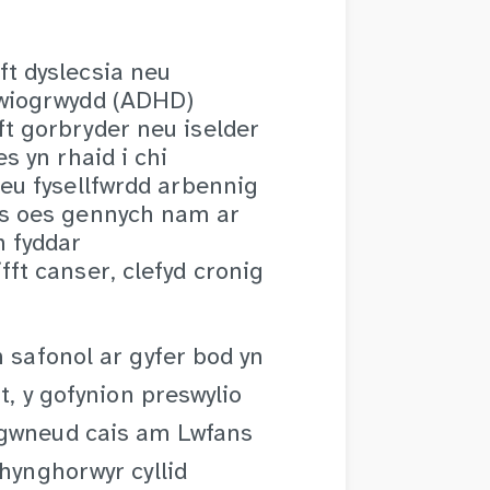
ft dyslecsia neu
ywiogrwydd (ADHD)
t gorbryder neu iselder
s yn rhaid i chi
neu fysellfwrdd arbennig
os oes gennych nam ar
n fyddar
ft canser, clefyd cronig
n safonol ar gyfer bod yn
t, y gofynion preswylio
 gwneud cais am Lwfans
chynghorwyr cyllid