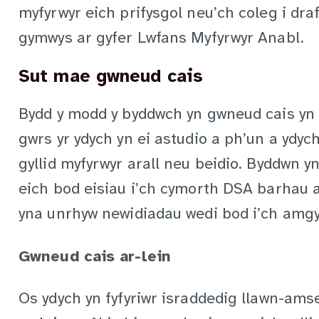
myfyrwyr eich prifysgol neu’ch coleg i dra
gymwys ar gyfer Lwfans Myfyrwyr Anabl.
Sut mae gwneud cais
Bydd y modd y byddwch yn gwneud cais yn 
gwrs yr ydych yn ei astudio a ph’un a ydy
gyllid myfyrwyr arall neu beidio. Byddwn y
eich bod eisiau i’ch cymorth DSA barhau a
yna unrhyw newidiadau wedi bod i’ch amgy
Gwneud cais ar-lein
Os ydych yn fyfyriwr israddedig llawn-ams