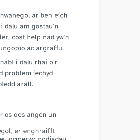
hwanegol ar ben eich
o i dalu am gostau’n
fer, cost help nad yw’n
lungopïo ac argraffu.
bl i dalu rhai o’r
d problem iechyd
ledd arall.
ur os oes angen un
gol, er enghraifft
neu gymerwr nodiadau