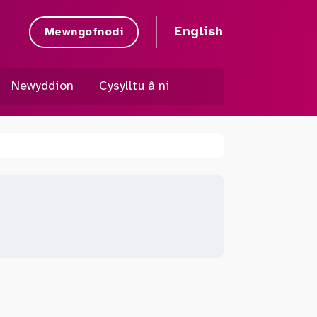
English
Mewngofnodi
Newyddion
Cysylltu â ni