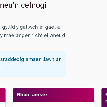
neu’n cefnogi
gyllid y gallwch ei gael a
y mae angen i chi ei wneud
 israddedig amser llawn ar
r!
Rhan-amser