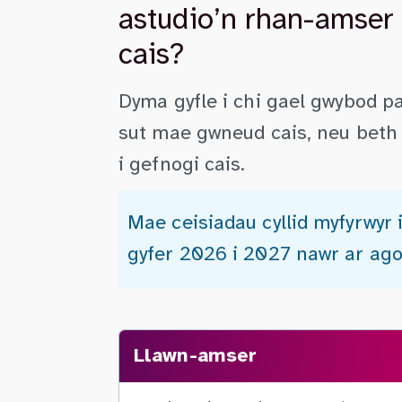
astudio’n rhan-amser 
cais?
Dyma gyfle i chi gael gwybod pa 
sut mae gwneud cais, neu beth 
i gefnogi cais.
Mae ceisiadau cyllid myfyrwyr
gyfer 2026 i 2027 nawr ar ago
Llawn-amser