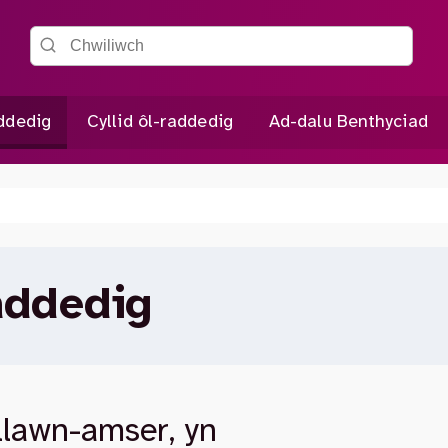
Chwiliwch y wefan
addedig
Cyllid ôl-raddedig
Ad-dalu Benthyciad
addedig
 llawn-amser, yn