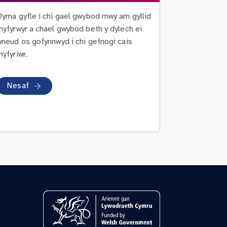
Dyma gyfle i chi gael gwybod mwy am gyllid
myfyrwyr a chael gwybod beth y dylech ei
wneud os gofynnwyd i chi gefnogi cais
yfyriwr.
Nesaf