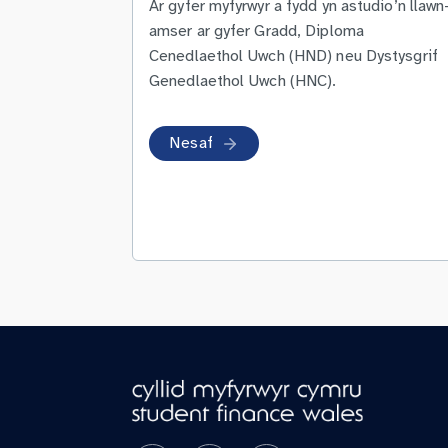
Ar gyfer myfyrwyr a fydd yn astudio’n llawn
amser ar gyfer Gradd, Diploma
Cenedlaethol Uwch (HND) neu Dystysgrif
Genedlaethol Uwch (HNC).
Nesaf