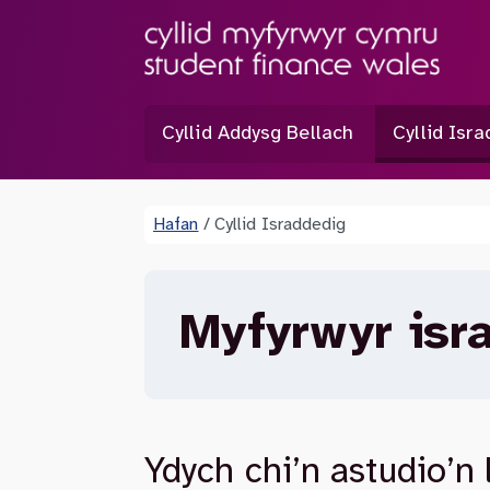
Cyllid Addysg Bellach
Cyllid Isr
Hafan
/
Cyllid Israddedig
Myfyrwyr isr
Ydych chi’n astudio’n