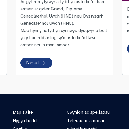
-
Ar gyfer myfyrwyr a fydd yn astudio’n rhan-
amser ar gyfer Gradd, Diploma
Cenedlaethol Uwch (HND) neu Dystysgrif
Genedlaethol Uwch (HNC).
Mae hynny hefyd yn cynnwys dysgwyr o bell
m
yn y lluoedd arfog sy’n astudio’n llawn-
amser neu’n rhan-amser.
Nesaf
Map safle
Cwynion ac apeliadau
Hygyrchedd
Telerau ac amodau