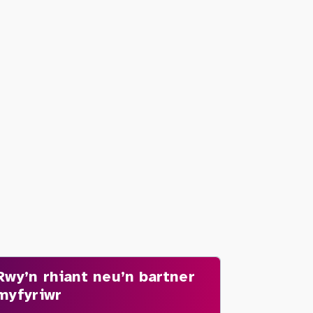
Rwy’n rhiant neu’n bartner
myfyriwr