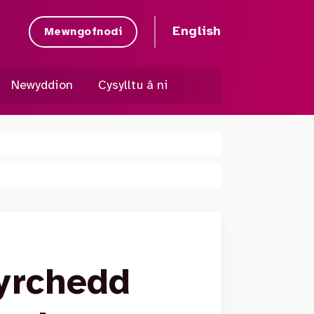
English
Mewngofnodi
Newyddion
Cysylltu â ni
yrchedd