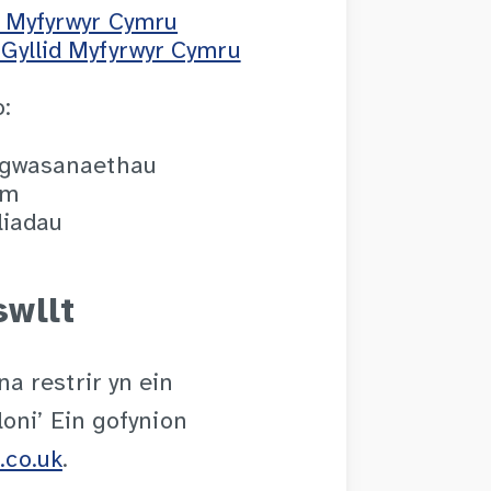
d Myfyrwyr Cymru
Gyllid Myfyrwyr Cymru
:
n gwasanaethau
em
liadau
wllt
a restrir yn ein
oni’ Ein gofynion
.co.uk
.