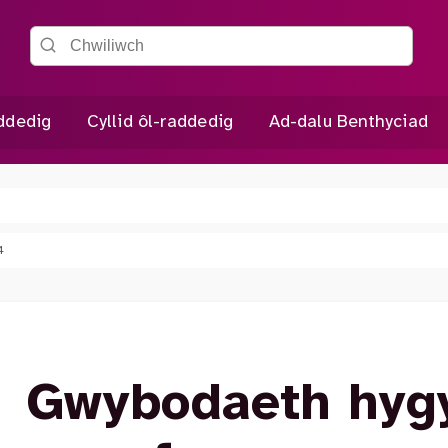
Chwiliwch y wefan
addedig
Cyllid ôl-raddedig
Ad-dalu Benthyciad
4
Gwybodaeth hyg