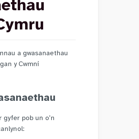
aethau
 Cymru
fannau a gwasanaethau
g gan y Cwmni
wasanaethau
r gyfer pob un o’n
anlynol: