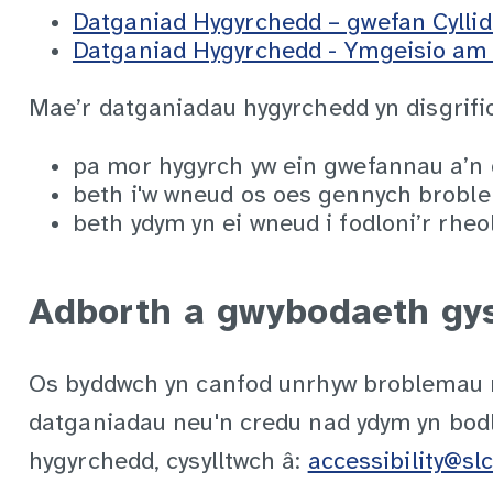
Datganiad Hygyrchedd – gwefan Cylli
Datganiad Hygyrchedd - Ymgeisio am 
Mae’r datganiadau hygyrchedd yn disgrifio
pa mor hygyrch yw ein gwefannau a’
beth i'w wneud os oes gennych brobl
beth ydym yn ei wneud i fodloni’r rheo
Adborth a gwybodaeth gys
Os byddwch yn canfod unrhyw broblemau n
datganiadau neu'n credu nad ydym yn bodl
hygyrchedd, cysylltwch â:
accessibility@slc