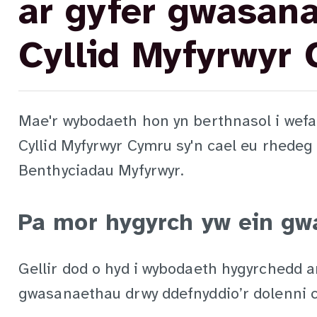
ar gyfer gwasan
Cyllid Myfyrwyr
Mae'r wybodaeth hon yn berthnasol i we
Cyllid Myfyrwyr Cymru sy'n cael eu rhede
Benthyciadau Myfyrwyr.
Pa mor hygyrch yw ein g
Gellir dod o hyd i wybodaeth hygyrchedd a
gwasanaethau drwy ddefnyddio’r dolenni c