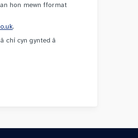
fan hon mewn fformat
o.uk
.
 â chi cyn gynted â