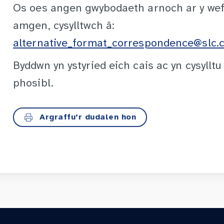
Os oes angen gwybodaeth arnoch ar y we
amgen, cysylltwch â:
alternative_format_correspondence@slc.c
Byddwn yn ystyried eich cais ac yn cysylltu
phosibl.
Argraffu’r dudalen hon