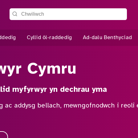
Chwiliwch y wefan
addedig
Cyllid ôl-raddedig
Ad-dalu Benthyciad
rwyr Cymru
llid myfyrwyr yn dechrau yma
g ac addysg bellach, mewngofnodwch i reoli ei