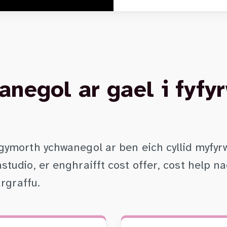
negol ar gael i fyfy
morth ychwanegol ar ben eich cyllid myfyrwyr 
tudio, er enghraifft cost offer, cost help n
argraffu.