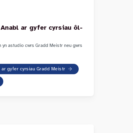
Anabl ar gyfer cyrsiau ôl-
h yn astudio cwrs Gradd Meistr neu gwrs
 ar gyfer cyrsiau Gradd Meistr