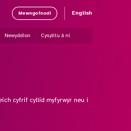
English
Mewngofnodi
Newyddion
Cysylltu â ni
ch cyfrif cyllid myfyrwyr neu i