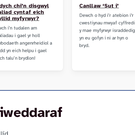
dych chi’n disgwyl
Canllaw ‘Sut i’
aliad cyntaf eich
Dewch o hyd i’r atebion i'r
yllid myfyrwyr?
cwestiynau mwyaf cyffred
wch i’n tudalen am
y mae myfyrwyr israddedi
liadau i gael yr holl
yn eu gofyn i ni ar hyn o
ybodaeth angenrheidiol a
bryd.
dd yn eich helpu i gael
ch talu’n brydlon!
iweddaraf
lid