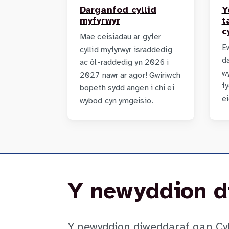
Darganfod cyllid
Y
myfyrwyr
t
c
Mae ceisiadau ar gyfer
E
cyllid myfyrwyr israddedig
da
ac ôl-raddedig yn 2026 i
w
2027 nawr ar agor! Gwiriwch
fy
bopeth sydd angen i chi ei
ei
wybod cyn ymgeisio.
Y newyddion d
Y newyddion diweddaraf gan Cyl