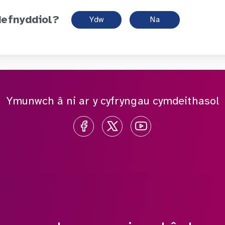
defnyddiol?
Ydw
Na
Ymunwch â ni ar y cyfryngau cymdeithasol