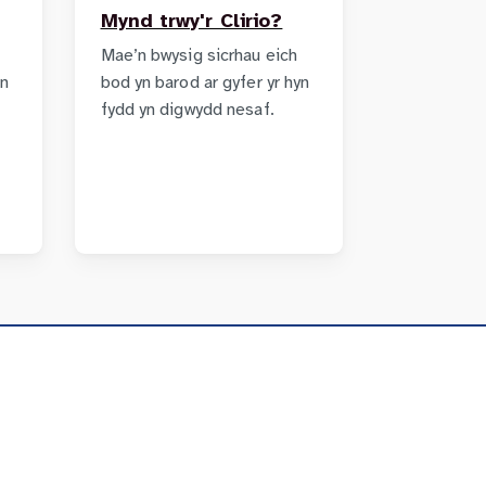
Mynd trwy'r Clirio?
Mae’n bwysig sicrhau eich
in
bod yn barod ar gyfer yr hyn
g
fydd yn digwydd nesaf.