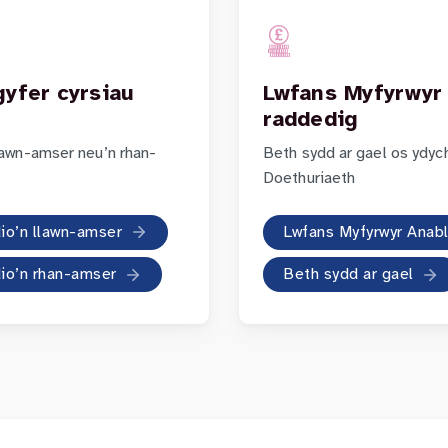
yfer cyrsiau
Lwfans Myfyrwyr 
raddedig
lawn-amser neu’n rhan-
Beth sydd ar gael os ydyc
Doethuriaeth
dio’n llawn-amser
Lwfans Myfyrwyr Anabl
dio’n rhan-amser
Beth sydd ar gael