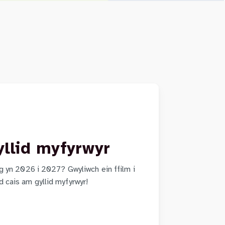
yllid myfyrwyr
g yn 2026 i 2027? Gwyliwch ein ffilm i
cais am gyllid myfyrwyr!