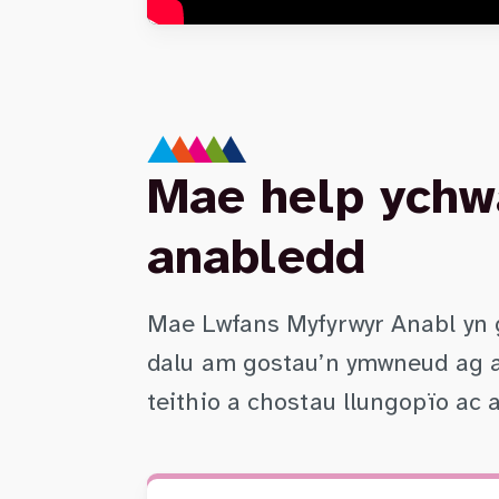
Mae help ychwa
anabledd
Mae Lwfans Myfyrwyr Anabl yn gy
dalu am gostau’n ymwneud ag as
teithio a chostau llungopïo ac 