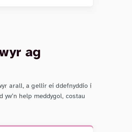
rwyr ag
arall, a gellir ei ddefnyddio i
ad yw’n help meddygol, costau