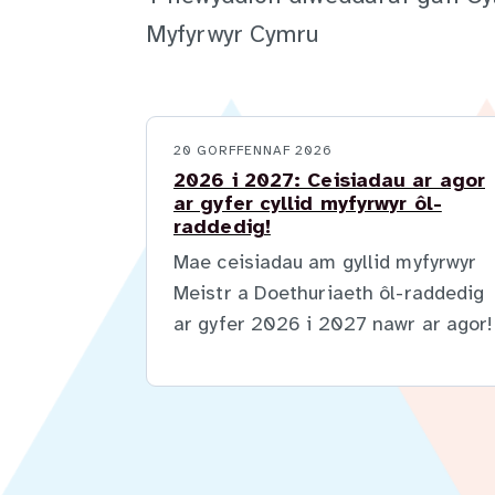
Myfyrwyr Cymru
20 GORFFENNAF 2026
2026 i 2027: Ceisiadau ar agor
ar gyfer cyllid myfyrwyr ôl-
raddedig!
Mae ceisiadau am gyllid myfyrwyr
Meistr a Doethuriaeth ôl-raddedig
ar gyfer 2026 i 2027 nawr ar agor!