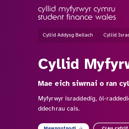
Cyllid Addysg Bellach
Cyllid Isr
Cyllid Myfy
Mae eich siwrnai o ran cy
Myfyrwyr israddedig, ôl-raddedi
ddechrau cais.
Mewngofnodi
Creu cyfrif