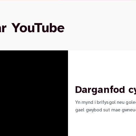
ar YouTube
Darganfod c
Yn mynd i brifysgol neu gole
gael gwybod sut mae gwneud 