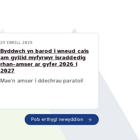
29 EBRILL 2026
Byddwch yn barod i wneud cais
am gyllid myfyrwyr israddedig
rhan-amser ar gyfer 2026 i
2027
Mae’n amser i ddechrau paratoi!
Pob erthygl newyddion