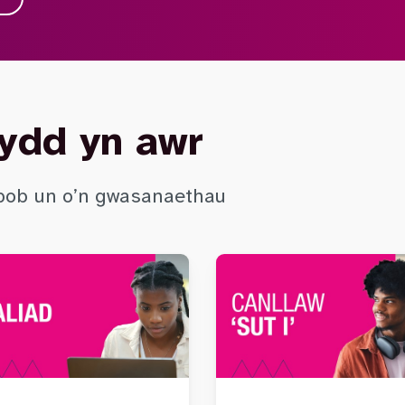
ydd yn awr
 pob un o’n gwasanaethau