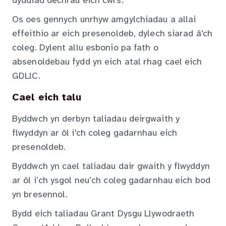
dyddiad dechrau eich cwrs.
Os oes gennych unrhyw amgylchiadau a allai
effeithio ar eich presenoldeb, dylech siarad â'ch
coleg. Dylent allu esbonio pa fath o
absenoldebau fydd yn eich atal rhag cael eich
GDLlC.
Cael eich talu
Byddwch yn derbyn taliadau deirgwaith y
flwyddyn ar ôl i'ch coleg gadarnhau eich
presenoldeb.
Byddwch yn cael taliadau dair gwaith y flwyddyn
ar ôl i’ch ysgol neu’ch coleg gadarnhau eich bod
yn bresennol.
Bydd eich taliadau Grant Dysgu Llywodraeth