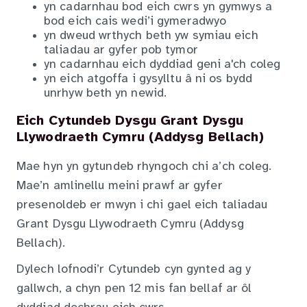
yn cadarnhau bod eich cwrs yn gymwys a
bod eich cais wedi’i gymeradwyo
yn dweud wrthych beth yw symiau eich
taliadau ar gyfer pob tymor
yn cadarnhau eich dyddiad geni a'ch coleg
yn eich atgoffa i gysylltu â ni os bydd
unrhyw beth yn newid.
Eich Cytundeb Dysgu Grant Dysgu
Llywodraeth Cymru (Addysg Bellach)
Mae hyn yn gytundeb rhyngoch chi a’ch coleg.
Mae’n amlinellu meini prawf ar gyfer
presenoldeb er mwyn i chi gael eich taliadau
Grant Dysgu Llywodraeth Cymru (Addysg
Bellach).
Dylech lofnodi’r Cytundeb cyn gynted ag y
gallwch, a chyn pen 12 mis fan bellaf ar ôl