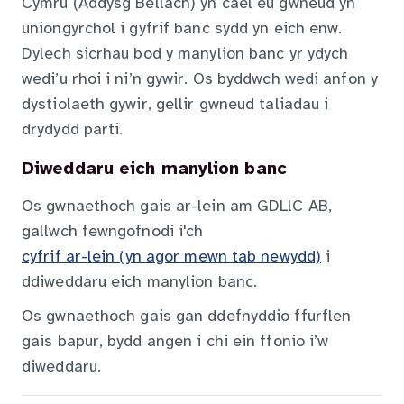
Cymru (Addysg Bellach) yn cael eu gwneud yn
uniongyrchol i gyfrif banc sydd yn eich enw.
Dylech sicrhau bod y manylion banc yr ydych
wedi’u rhoi i ni’n gywir. Os byddwch wedi anfon y
dystiolaeth gywir, gellir gwneud taliadau i
drydydd parti.
Diweddaru eich manylion banc
Os gwnaethoch gais ar-lein am GDLlC AB,
gallwch fewngofnodi i'ch
cyfrif ar-lein (yn agor mewn tab newydd)
i
ddiweddaru eich manylion banc.
Os gwnaethoch gais gan ddefnyddio ffurflen
gais bapur, bydd angen i chi ein ffonio i’w
diweddaru.