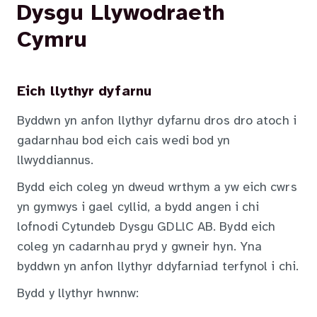
Dysgu Llywodraeth
Cymru
Eich llythyr dyfarnu
Byddwn yn anfon llythyr dyfarnu dros dro atoch i
gadarnhau bod eich cais wedi bod yn
llwyddiannus.
Bydd eich coleg yn dweud wrthym a yw eich cwrs
yn gymwys i gael cyllid, a bydd angen i chi
lofnodi Cytundeb Dysgu GDLlC AB. Bydd eich
coleg yn cadarnhau pryd y gwneir hyn. Yna
byddwn yn anfon llythyr ddyfarniad terfynol i chi.
Bydd y llythyr hwnnw: