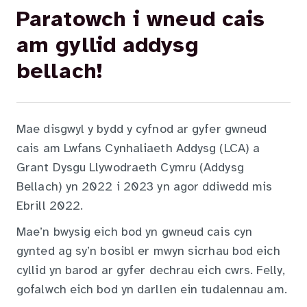
Paratowch i wneud cais
am gyllid addysg
bellach!
Mae disgwyl y bydd y cyfnod ar gyfer gwneud
cais am Lwfans Cynhaliaeth Addysg (LCA) a
Grant Dysgu Llywodraeth Cymru (Addysg
Bellach) yn 2022 i 2023 yn agor ddiwedd mis
Ebrill 2022.
Mae’n bwysig eich bod yn gwneud cais cyn
gynted ag sy’n bosibl er mwyn sicrhau bod eich
cyllid yn barod ar gyfer dechrau eich cwrs. Felly,
gofalwch eich bod yn darllen ein tudalennau am.