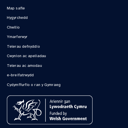
Map safle
Hygyrchedd
Chwilio
Ymarferwyr
Telerau defnyddio
Cwynion ac apeliadau
Telerau ac amodau
e-breifatrwydd
Cydymffurfio o ran y Gymraeg