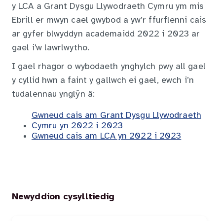
y LCA a Grant Dysgu Llywodraeth Cymru ym mis
Ebrill er mwyn cael gwybod a yw’r ffurflenni cais
ar gyfer blwyddyn academaidd 2022 i 2023 ar
gael i'w lawrlwytho.
I gael rhagor o wybodaeth ynghylch pwy all gael
y cyllid hwn a faint y gallwch ei gael, ewch i’n
tudalennau ynglŷn â:
Gwneud cais am Grant Dysgu Llywodraeth
Cymru yn 2022 i 2023
Gwneud cais am LCA yn 2022 i 2023
Newyddion cysylltiedig