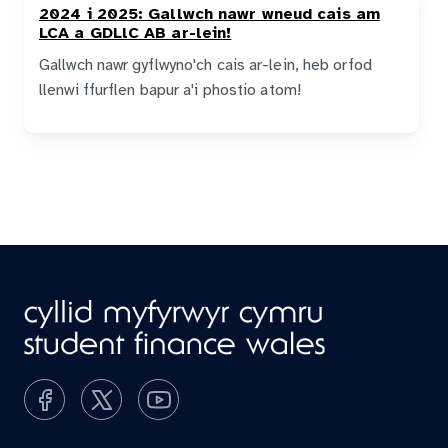
2024 i 2025: Gallwch nawr wneud cais am
LCA a GDLlC AB ar-lein!
Gallwch nawr gyflwyno'ch cais ar-lein, heb orfod
llenwi ffurflen bapur a'i phostio atom!