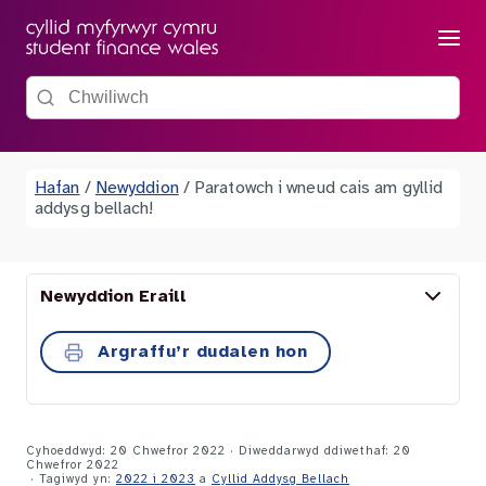
Dewis
Chwiliwch y wefan
Hafan
/
Newyddion
/
Paratowch i wneud cais am gyllid
addysg bellach!
Newyddion Eraill
Argraffu’r dudalen hon
Cyhoeddwyd: 20 Chwefror 2022 · Diweddarwyd ddiwethaf: 20
Chwefror 2022
· Tagiwyd yn:
2022 i 2023
a
Cyllid Addysg Bellach