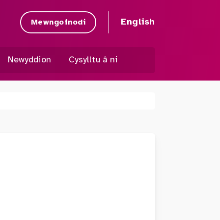
English
Mewngofnodi
Newyddion
Cysylltu â ni