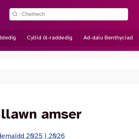
Chwiliwch y wefan
addedig
Cyllid ôl-raddedig
Ad-dalu Benthyciad
 llawn amser
ademaidd 2025 i 2026