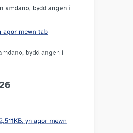
yn amdano, bydd angen i
yn agor mewn tab
 amdano, bydd angen i
026
 2,511KB, yn agor mewn