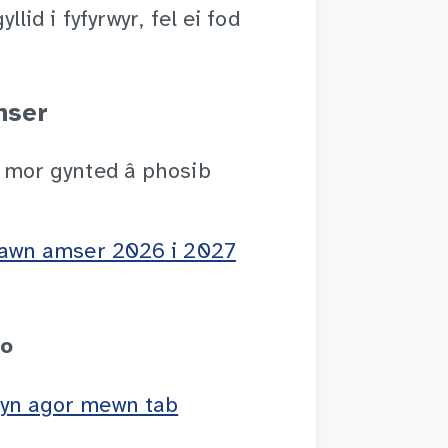
id i fyfyrwyr, fel ei fod
mser
u mor gynted â phosib
llawn amser 2026 i 2027
no
 yn agor mewn tab