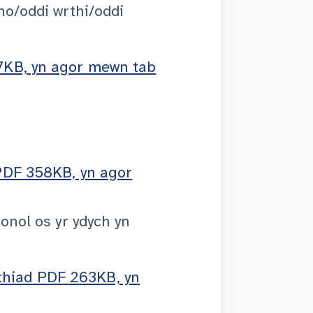
ho/oddi wrthi/oddi
7KB, yn agor mewn tab
PDF 358KB, yn agor
onol os yr ydych yn
wythiad PDF 263KB, yn