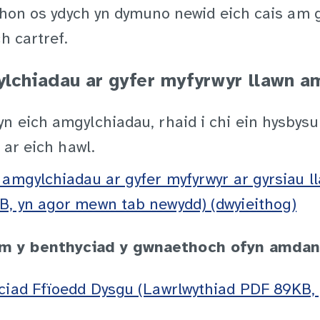
 hon os ydych yn dymuno newid eich cais am gyll
h cartref.
ylchiadau ar gyfer myfyrwyr llawn a
n eich amgylchiadau, rhaid i chi ein hysbys
 ar eich hawl.
 amgylchiadau ar gyfer myfyrwyr ar gyrsiau 
B, yn agor mewn tab newydd) (dwyieithog)
m y benthyciad y gwnaethoch ofyn amda
yciad Ffïoedd Dysgu (Lawrlwythiad PDF 89KB,