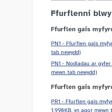
Ffurflenni blw
Ffurflen gais myfy
PN1 - Ffurflen gais myf
tab newydd)
PN1 - Nodiadau ar gyfer
mewn tab newydd)
Ffurflen gais myfyr
PR1 - Ffurflen gais myf
1,998KB, yn agor mewn 