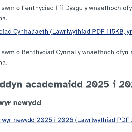
y swm o Fenthyciad Ffi Dysgu y wnaethoch of
ma.
ciad Cynhaliaeth (Lawrlwythiad PDF 115KB, 
y swm o Benthyciad Cynnal y wnaethoch ofyn
ma.
yddyn academaidd 2025 i 2
rwyr newydd
yrwyr newydd 2025 i 2026 (Lawrlwythiad PDF