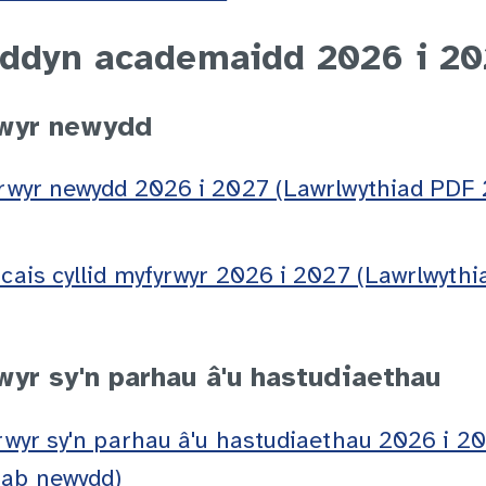
yddyn academaidd 2026 i 2
rwyr newydd
yrwyr newydd 2026 i 2027 (Lawrlwythiad PDF
 cais cyllid myfyrwyr 2026 i 2027 (Lawrlwyth
wyr sy'n parhau â'u hastudiaethau
yrwyr sy'n parhau â'u hastudiaethau 2026 i 2
tab newydd)