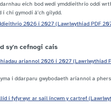
darnhau eich bod wedi ymddieithrio oddi wrt
i chi gymodi â’ch gilydd.
dieithrio 2026 i 2027 (Lawrlwythiad PDF 20
id sy'n cefnogi cais
chiadau ariannol 2026 i 2027 (Lawrlwythiad 
n yma i ddarparu gwybodaeth ariannol a phers
lid i fyfyrwyr ar sail incwm y cartref (Lawrl