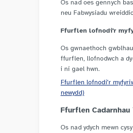
Os nad oes gennych basp
neu Fabwysiadu wreiddiol
Ffurflen lofnodi'r myf
Os gwnaethoch gwblhau 
ffurflen, llofnodwch a dy
i ni gael hwn.
Ffurflen lofnodi'r myfy
newydd)
Ffurflen Cadarnhau
Os nad ydych mewn cysyll