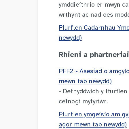
ymddieithrio er mwyn ca
wrthynt ac nad oes modd 
Ffurflen Cadarnhau Ymd
newydd)
Rhieni a phartneria
PFF2 - Asesiad o amgyl
mewn tab newydd)
- Defnyddwich y ffurfle
cefnogi myfyriwr.
Ffurflen ymgeisio am gyl
agor mewn tab newydd)