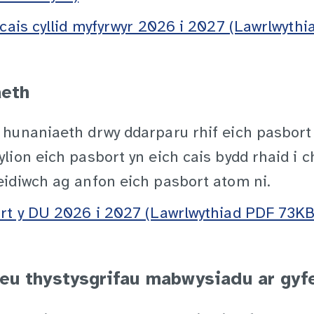
 cais cyllid myfyrwyr 2026 i 2027 (Lawrlwyth
aeth
hunaniaeth drwy ddarparu rhif eich pasbort 
ion eich pasbort yn eich cais bydd rhaid i c
idiwch ag anfon eich pasbort atom ni.
ort y DU 2026 i 2027 (Lawrlwythiad PDF 73KB
eu thystysgrifau mabwysiadu ar gyfe