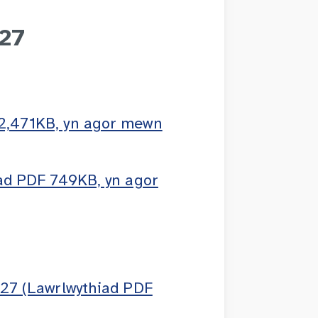
027
 2,471KB, yn agor mewn
iad PDF 749KB, yn agor
027 (Lawrlwythiad PDF