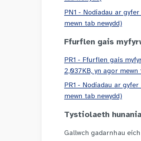
PN1 - Nodiadau ar gyfer
mewn tab newydd)
Ffurflen gais myfyr
PR1 - Ffurflen gais myf
2,037KB, yn agor mewn 
PR1 - Nodiadau ar gyfer
mewn tab newydd)
Tystiolaeth hunani
Gallwch gadarnhau eich 