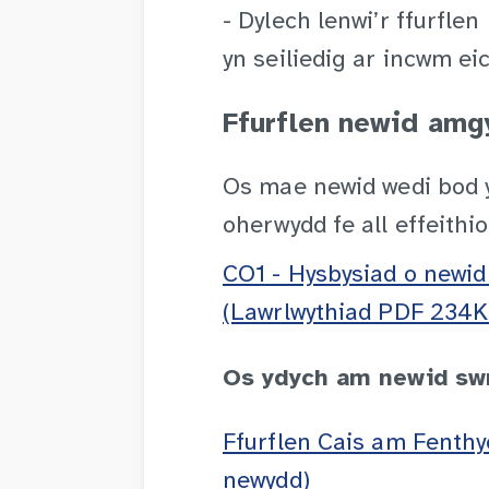
- Dylech lenwi’r ffurflen
yn seiliedig ar incwm eic
Ffurflen newid amg
Os mae newid wedi bod y
oherwydd fe all effeithio
CO1 - Hysbysiad o newid
(Lawrlwythiad PDF 234K
Os ydych am newid sw
Ffurflen Cais am Fenth
newydd)