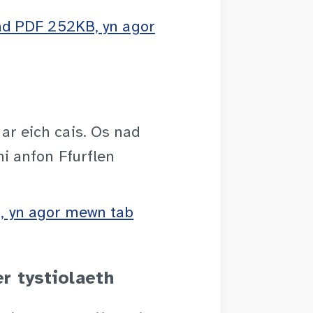
iad PDF 252KB, yn agor
ar eich cais. Os nad
hi anfon Ffurflen
, yn agor mewn tab
r tystiolaeth