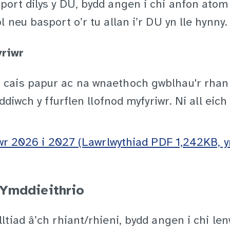
ort dilys y DU, bydd angen i chi anfon atom 
 neu basport o’r tu allan i’r DU yn lle hynny.
yriwr
cais papur ac na wnaethoch gwblhau'r rhan 
ddiwch y ffurflen llofnod myfyriwr. Ni all eic
riwr 2026 i 2027 (Lawrlwythiad PDF 1,242KB,
 Ymddieithrio
tiad â’ch rhiant/rhieni, bydd angen i chi le