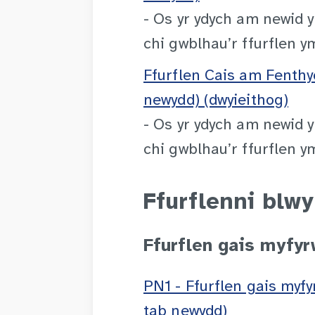
- Os yr ydych am newid 
chi gwblhau’r ffurflen y
Ffurflen Cais am Fenthy
newydd) (dwyieithog)
- Os yr ydych am newid 
chi gwblhau’r ffurflen y
Ffurflenni blw
Ffurflen gais myfy
PN1 - Ffurflen gais myf
tab newydd)