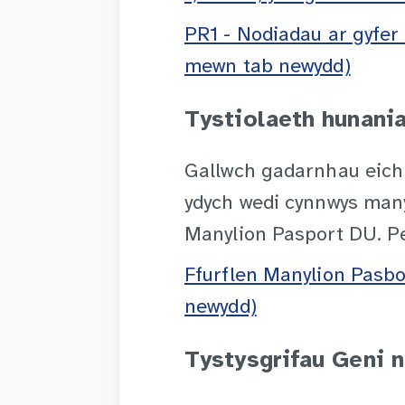
PR1 - Nodiadau ar gyfer
mewn tab newydd)
Tystiolaeth hunani
Gallwch gadarnhau eich 
ydych wedi cynnwys manyl
Manylion Pasport DU. Pe
Ffurflen Manylion Pasb
newydd)
Tystysgrifau Geni n