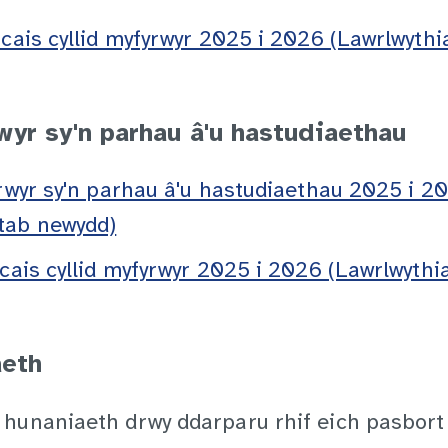
 cais cyllid myfyrwyr 2025 i 2026 (Lawrlwyth
wyr sy'n parhau â'u hastudiaethau
yrwyr sy'n parhau â'u hastudiaethau 2025 i 2
tab newydd)
 cais cyllid myfyrwyr 2025 i 2026 (Lawrlwyth
aeth
hunaniaeth drwy ddarparu rhif eich pasbort 