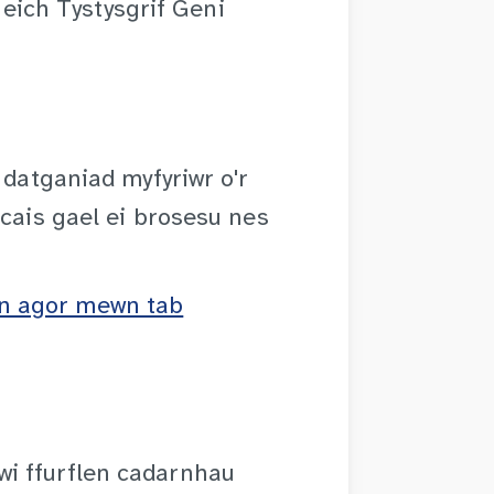
eich Tystysgrif Geni
datganiad myfyriwr o'r
h cais gael ei brosesu nes
 yn agor mewn tab
nwi ffurflen cadarnhau