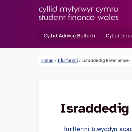
Cyllid Addysg Bellach
Cyllid Isr
Hafan
/
Ffurflenni
/
Israddedig llawn amser
Israddedig
Ffurflenni blwyddyn ac