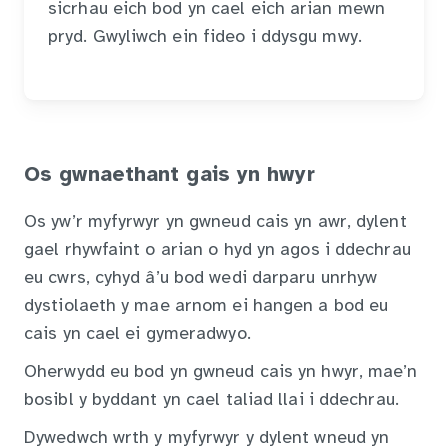
sicrhau eich bod yn cael eich arian mewn
pryd. Gwyliwch ein fideo i ddysgu mwy.
Os gwnaethant gais yn hwyr
Os yw’r myfyrwyr yn gwneud cais yn awr, dylent
gael rhywfaint o arian o hyd yn agos i ddechrau
eu cwrs, cyhyd â’u bod wedi darparu unrhyw
dystiolaeth y mae arnom ei hangen a bod eu
cais yn cael ei gymeradwyo.
Oherwydd eu bod yn gwneud cais yn hwyr, mae’n
bosibl y byddant yn cael taliad llai i ddechrau.
Dywedwch wrth y myfyrwyr y dylent wneud yn