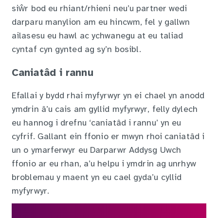
siŵr bod eu rhiant/rhieni neu’u partner wedi
darparu manylion am eu hincwm, fel y gallwn
ailasesu eu hawl ac ychwanegu at eu taliad
cyntaf cyn gynted ag sy’n bosibl.
Caniatâd i rannu
Efallai y bydd rhai myfyrwyr yn ei chael yn anodd
ymdrin â’u cais am gyllid myfyrwyr, felly dylech
eu hannog i drefnu ‘caniatâd i rannu’ yn eu
cyfrif. Gallant ein ffonio er mwyn rhoi caniatâd i
un o ymarferwyr eu Darparwr Addysg Uwch
ffonio ar eu rhan, a’u helpu i ymdrin ag unrhyw
broblemau y maent yn eu cael gyda’u cyllid
myfyrwyr.