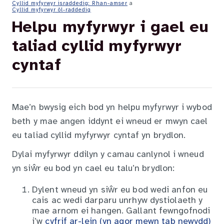
Cyllid myfyrwyr israddedig: Rhan-amser
a
Cyllid myfyrwyr ôl-raddedig
Helpu myfyrwyr i gael eu
taliad cyllid myfyrwyr
cyntaf
Mae’n bwysig eich bod yn helpu myfyrwyr i wybod
beth y mae angen iddynt ei wneud er mwyn cael
eu taliad cyllid myfyrwyr cyntaf yn brydlon.
Dylai myfyrwyr ddilyn y camau canlynol i wneud
yn siŵr eu bod yn cael eu talu’n brydlon:
Dylent wneud yn siŵr eu bod wedi anfon eu
cais ac wedi darparu unrhyw dystiolaeth y
mae arnom ei hangen. Gallant fewngofnodi
i’w
cyfrif ar-lein (yn agor mewn tab newydd)