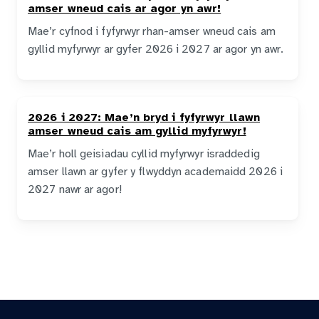
amser wneud cais ar agor yn awr!
Mae’r cyfnod i fyfyrwyr rhan-amser wneud cais am
gyllid myfyrwyr ar gyfer 2026 i 2027 ar agor yn awr.
2026 i 2027: Mae’n bryd i fyfyrwyr llawn
amser wneud cais am gyllid myfyrwyr!
Mae’r holl geisiadau cyllid myfyrwyr israddedig
amser llawn ar gyfer y flwyddyn academaidd 2026 i
2027 nawr ar agor!