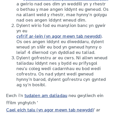
a gwirio nad oes dim yn weddill yn y rhestr
o bethau y mae angen iddynt eu gwneud. Os
na allant weld y rhestr, mae hynny’n golygu
nad oes angen iddynt wneud dim.
Dylent wirio fod eu manylion banc yn gywir
yn eu
cyfrif ar-lein (yn agor mewn tab newydd)
.
Os oes angen iddynt eu diweddaru, dylent
wneud yn siŵr eu bod yn gwneud hynny o
leiaf 4 diwrnod cyn dyddiad eu taliad.
Dylent gofrestru ar eu cwrs. Ni allwn wneud
taliadau iddynt nes y bydd eu prifysgol
neu’u coleg wedi cadarnhau eu bod wedi
cofrestru. Os nad ydynt wedi gwneud
hynny’n barod, dylent gofrestru cyn gynted
ag sy’n bosibl.
Ewch i’n
tudalen am daliadau
neu gwyliwch ein
ffilm ynghylch '
Cael eich talu (yn agor mewn tab newydd)
' ar