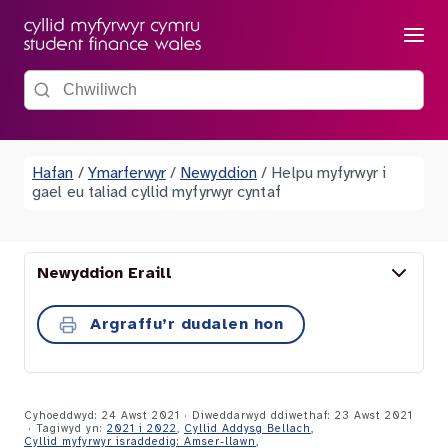
Dewis
Chwiliwch y wefan
Hafan
/
Ymarferwyr
/
Newyddion
/
Helpu myfyrwyr i
gael eu taliad cyllid myfyrwyr cyntaf
Newyddion Eraill
Argraffu’r dudalen hon
Cyhoeddwyd: 24 Awst 2021 · Diweddarwyd ddiwethaf: 23 Awst 2021
· Tagiwyd yn:
2021 i 2022
,
Cyllid Addysg Bellach
,
Cyllid myfyrwyr israddedig: Amser-llawn
,