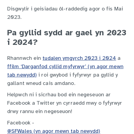
Disgwylir i geisiadau ôl-raddedig agor o fis Mai
2023.
Pa gyllid sydd ar gael yn 2023
i 2024?
Rhannwch ein
tudalen ymgyrch 2023 i 2024
a
ffilm ‘Darganfod cyllid myfyrwyr’ (yn agor mewn
tab newydd)
i roi gwybod i fyfyrwyr pa gyllid y
gallant wneud cais amdano.
Helpwch ni i sicrhau bod ein negeseuon ar
Facebook a Twitter yn cyrraedd mwy o fyfyrwyr
drwy rannu ein negeseuon!
Facebook -
@SFWales (yn agor mewn tab newydd)