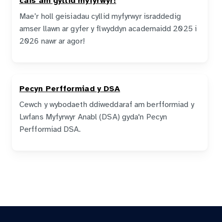
cais am gyllid myfyrwyr!
Mae’r holl geisiadau cyllid myfyrwyr israddedig
amser llawn ar gyfer y flwyddyn academaidd 2025 i
2026 nawr ar agor!
Pecyn Perfformiad y DSA
Cewch y wybodaeth ddiweddaraf am berfformiad y
Lwfans Myfyrwyr Anabl (DSA) gyda'n Pecyn
Perfformiad DSA.