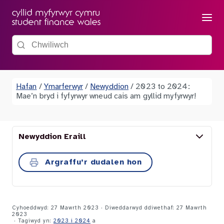
Dewis
Chwiliwch y wefan
Hafan
/
Ymarferwyr
/
Newyddion
/
2023 to 2024:
Mae’n bryd i fyfyrwyr wneud cais am gyllid myfyrwyr!
Newyddion Eraill
Argraffu’r dudalen hon
Cyhoeddwyd: 27 Mawrth 2023 · Diweddarwyd ddiwethaf: 27 Mawrth
2023
· Tagiwyd yn:
2023 i 2024
a