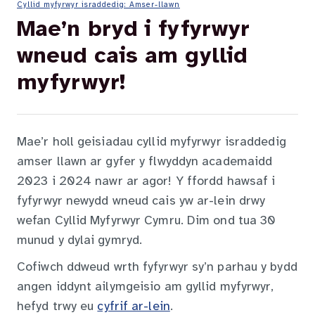
Cyllid myfyrwyr israddedig: Amser-llawn
Mae’n bryd i fyfyrwyr
wneud cais am gyllid
myfyrwyr!
Mae’r holl geisiadau cyllid myfyrwyr israddedig
amser llawn ar gyfer y flwyddyn academaidd
2023 i 2024 nawr ar agor! Y ffordd hawsaf i
fyfyrwyr newydd wneud cais yw ar-lein drwy
wefan Cyllid Myfyrwyr Cymru. Dim ond tua 30
munud y dylai gymryd.
Cofiwch ddweud wrth fyfyrwyr sy’n parhau y bydd
angen iddynt ailymgeisio am gyllid myfyrwyr,
hefyd trwy eu
cyfrif ar-lein
.