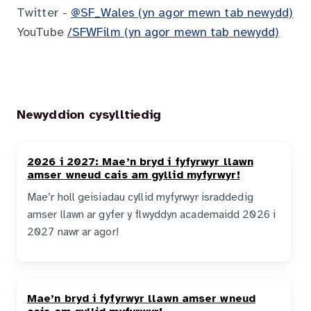
Twitter -
@SF_Wales (yn agor mewn tab newydd)
YouTube
/SFWFilm (yn agor mewn tab newydd)
Newyddion cysylltiedig
2026 i 2027: Mae’n bryd i fyfyrwyr llawn
amser wneud cais am gyllid myfyrwyr!
Mae’r holl geisiadau cyllid myfyrwyr israddedig
amser llawn ar gyfer y flwyddyn academaidd 2026 i
2027 nawr ar agor!
Mae’n bryd i fyfyrwyr llawn amser wneud