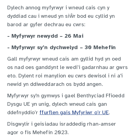
Dylech annog myfyrwyr i wneud cais cyn y
dyddiad cau i wneud yn siŵr bod eu cyllid yn
barod ar gyfer dechrau eu cwrs:
- Myfyrwyr newydd – 26 Mai
- Myfyrwyr sy'n dychwelyd – 30 Mehefin
Gall myfyrwyr wneud cais am gyllid hyd yn oed
os nad oes ganddynt le wedi’i gadarnhau ar gwrs
eto. Dylent roi manylion eu cwrs dewisol i ni a'i
newid yn ddiweddarach os bydd angen.
Myfyrwyr sy'n gymwys i gael Benthyciad Ffioedd
Dysgu UE yn unig, dylech wneud cais gan
ddefnyddio’r
ffurflen gais Myfyriwr o’r UE
.
Disgwylir i geisiadau israddedig rhan-amser
agor o fis Mehefin 2023.