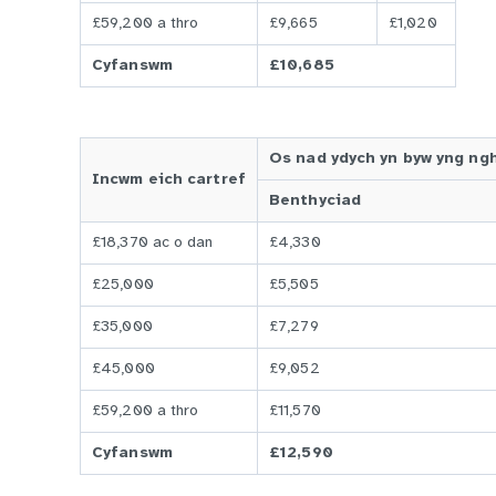
£59,200 a thro
£9,665
£1,020
Cyfanswm
£10,685
Os nad ydych yn byw yng ngha
Incwm eich cartref
Benthyciad
£18,370 ac o dan
£4,330
£25,000
£5,505
£35,000
£7,279
£45,000
£9,052
£59,200 a thro
£11,570
Cyfanswm
£12,590