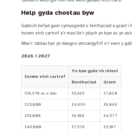
fyddwch wedi gorffen neu wedi gadael eich cwrs.
Help gyda chostau byw
Gallech hefyd gael cymysgedd o fenthyciad a grant i
incwm eich cartref a’r man lle’r ydych yn byw ac yn ast
Mae’r tablau hyn yn dangos amcangyfrif o’r swm y galle
2026 i 2027
Yn byw gyda’ch rhieni
Incwm eich cartref
Benthyciad
Grant
£18,370 ac o dan
£3,665
£7,020
£25,000
£4,639
£6,046
£35,000
£6,108
£4,577
£45,000
£7,578
£3,107