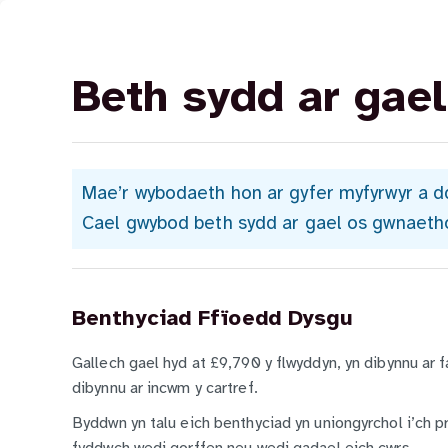
Beth sydd ar gael
Mae’r wybodaeth hon ar gyfer myfyrwyr a 
Cael gwybod beth sydd ar gael os gwnaet
Benthyciad Ffïoedd Dysgu
Gallech gael hyd at £9,790 y flwyddyn, yn dibynnu ar f
dibynnu ar incwm y cartref.
Byddwn yn talu eich benthyciad yn uniongyrchol i’ch pr