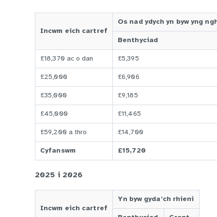
Os nad ydych yn byw yng ngh
Incwm eich cartref
Benthyciad
£18,370 ac o dan
£5,395
£25,000
£6,906
£35,000
£9,185
£45,000
£11,465
£59,200 a thro
£14,700
Cyfanswm
£15,720
2025 i 2026
Yn byw gyda’ch rhieni
Incwm eich cartref