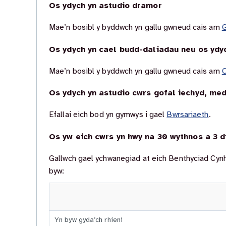
Os ydych yn astudio dramor
Mae’n bosibl y byddwch yn gallu gwneud cais am
G
Os ydych yn cael budd-daliadau neu os ydy
Mae’n bosibl y byddwch yn gallu gwneud cais am
C
Os ydych yn astudio cwrs gofal iechyd, me
Efallai eich bod yn gymwys i gael
Bwrsariaeth
.
Os yw eich cwrs yn hwy na 30 wythnos a 3 
Gallwch gael ychwanegiad at eich Benthyciad Cynh
byw:
Yn byw gyda’ch rhieni