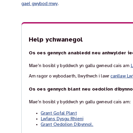
gael gwybod mwy
.
Help ychwanegol
Os oes gennych anabledd neu anhwylder ie
Mae’n bosibl y byddwch yn gallu gwneud cais am
L
Am ragor o wybodaeth, llwythwch i lawr
canllaw Lw
Os oes gennych blant neu oedolion dibynno
Mae’n bosibl y byddwch yn gallu gwneud cais am:
Grant Gofal Plant
Lwfans Dysgu Rhieni
Grant Oedolion Dibynnol.