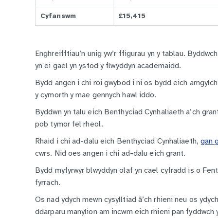
Cyfanswm
£15,415
Enghreifftiau’n unig yw’r ffigurau yn y tablau. Byddwc
yn ei gael yn ystod y flwyddyn academaidd.
Bydd angen i chi roi gwybod i ni os bydd eich amgylch
y cymorth y mae gennych hawl iddo.
Byddwn yn talu eich Benthyciad Cynhaliaeth a’ch grant
pob tymor fel rheol.
Rhaid i chi ad-dalu eich Benthyciad Cynhaliaeth,
gan 
cwrs. Nid oes angen i chi ad-dalu eich grant.
Bydd myfyrwyr blwyddyn olaf yn cael cyfradd is o Fen
fyrrach.
Os nad ydych mewn cysylltiad â’ch rhieni neu os ydyc
ddarparu manylion am incwm eich rhieni pan fyddwch 