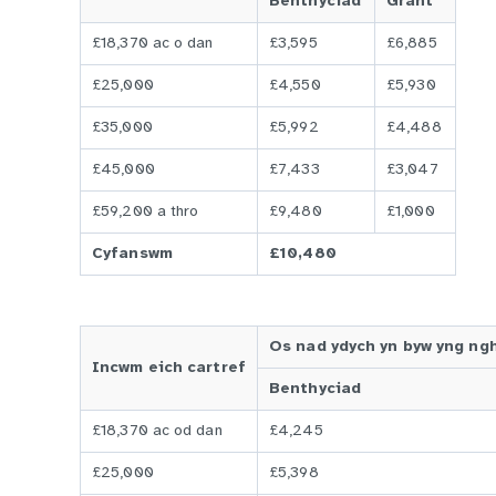
Benthyciad
Grant
£18,370 ac o dan
£3,595
£6,885
£25,000
£4,550
£5,930
£35,000
£5,992
£4,488
£45,000
£7,433
£3,047
£59,200 a thro
£9,480
£1,000
Cyfanswm
£10,480
Os nad ydych yn byw yng ngha
Incwm eich cartref
Benthyciad
£18,370 ac od dan
£4,245
£25,000
£5,398