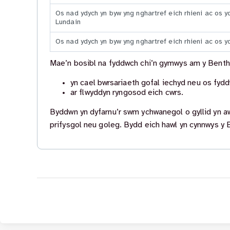
Os nad ydych yn byw yng nghartref eich rhieni ac os yd
Lundain
Os nad ydych yn byw yng nghartref eich rhieni ac os y
Mae’n bosibl na fyddwch chi’n gymwys am y Benth
yn cael bwrsariaeth gofal iechyd neu os fydd
ar flwyddyn ryngosod eich cwrs.
Byddwn yn dyfarnu’r swm ychwanegol o gyllid yn awt
prifysgol neu goleg. Bydd eich hawl yn cynnwys y 