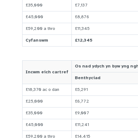
£35,000
£7,137
£45,000
£8,876
£59,200 a thro
£11,345
Cyfanswm
£12,345
Os nad ydych yn byw yng ngh
Incwm eich cartref
Benthyciad
£18,370 ac o dan
£5,291
£25,000
£6,772
£35,000
£9,007
£45,000
£11,241
£59,200 a thro
£14,415