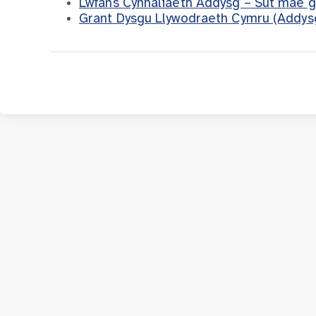
Lwfans Cynhaliaeth Addysg – Sut mae g
Grant Dysgu Llywodraeth Cymru (Addysg