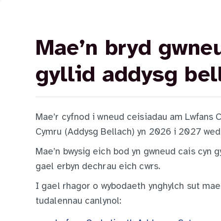
Mae’n bryd gwne
gyllid addysg bel
Mae’r cyfnod i wneud ceisiadau am Lwfans C
Cymru (Addysg Bellach) yn 2026 i 2027 wedi
Mae’n bwysig eich bod yn gwneud cais cyn gy
gael erbyn dechrau eich cwrs.
I gael rhagor o wybodaeth ynghylch sut mae 
tudalennau canlynol: